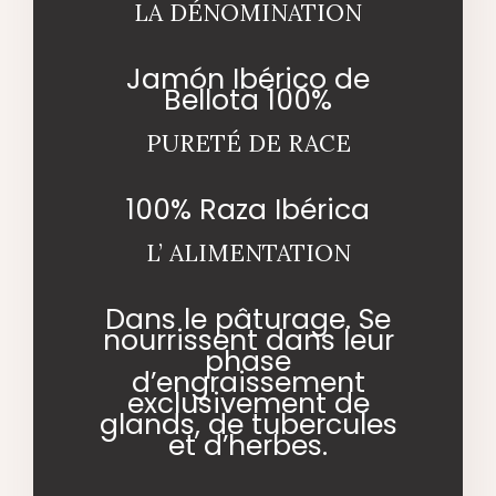
LA DÉNOMINATION
Jamón Ibérico de
Bellota 100%
PURETÉ DE RACE
100% Raza Ibérica
L’ ALIMENTATION
Dans le pâturage. Se
nourrissent dans leur
phase
d’engraissement
exclusivement de
glands, de tubercules
et d’herbes.