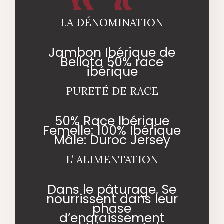
LA DÉNOMINATION
Jambon Ibérique de
Bellota 50% race
ibérique
PURETÉ DE RACE
50% Race Ibérique
Femelle: 100% Ibérique
Mâle: Duroc Jersey
L’ ALIMENTATION
Dans le pâturage. Se
nourrissent dans leur
phase
d’engraissement