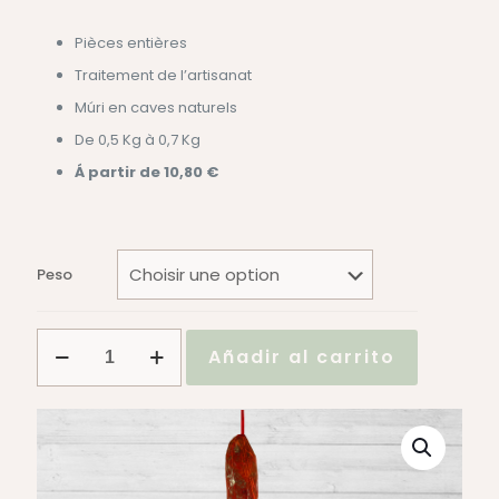
Pièces entières
Traitement de l’artisanat
Múri en caves naturels
De 0,5 Kg à 0,7 Kg
Á partir de 10,80 €
Peso
quantité
Añadir al carrito
de
Chorizo
Vela
de
Bellota
Ibérico
100%